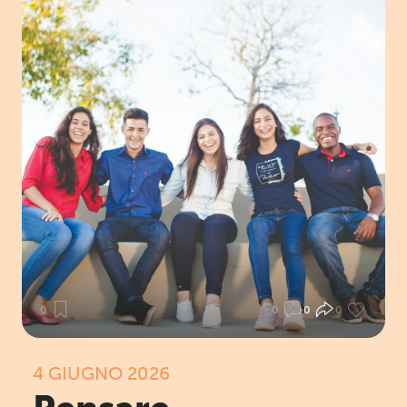
0
0
0
0
4 GIUGNO 2026