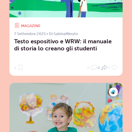
MAGAZINE
7 Settembre 2025
• Di
SabinaMinuto
Testo espositivo e WRW: il manuale
di storia lo creano gli studenti
4
0
0
3