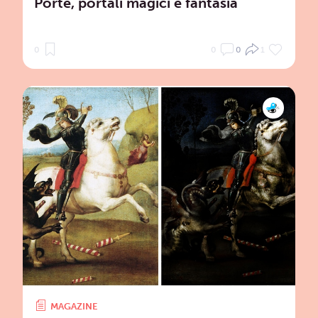
Porte, portali magici e fantasia
0
0
0
1
MAGAZINE