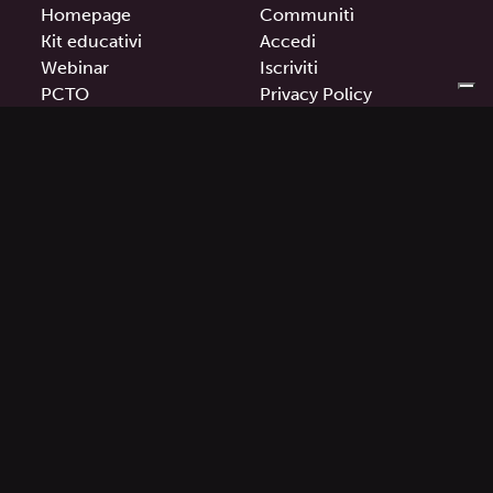
Homepage
Communitì
Kit educativi
Accedi
Webinar
Iscriviti
PCTO
Privacy Policy
Contatti
Cookie Policy
Termini e condizioni
Il progetto communitì è stato Finanziato dall’Unione
Europea – Next Generation EU
PNRR TOCC – Transizione Digitale degli Organismi
Culturali e Creativi.