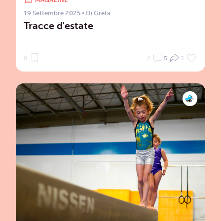
19 Settembre 2025
• Di
Greta
Tracce d'estate
0
2
5
3