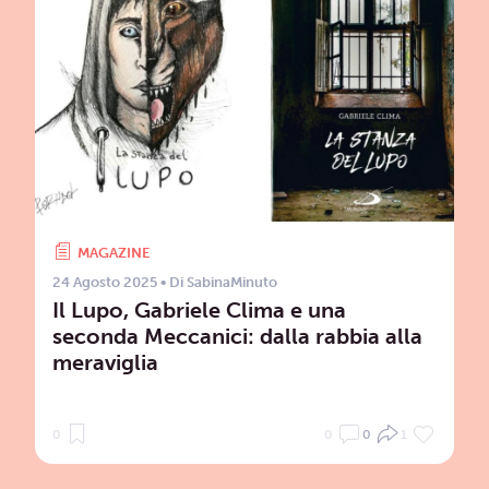
MAGAZINE
24 Agosto 2025
• Di
SabinaMinuto
Il Lupo, Gabriele Clima e una
seconda Meccanici: dalla rabbia alla
meraviglia
0
0
0
1