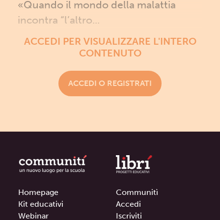
«Quando il mondo della malattia
incontra “l’altro...
ACCEDI PER VISUALIZZARE L'INTERO
CONTENUTO
ACCEDI O REGISTRATI
Homepage
Communitì
Kit educativi
Accedi
Webinar
Iscriviti