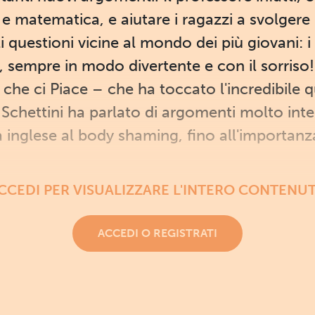
ica e matematica, e aiutare i ragazzi a svolgere
li questioni vicine al mondo dei più giovani: i
i, sempre in modo divertente e con il sorris
 che ci Piace – che ha toccato l'incredibile qu
 Schettini ha parlato di argomenti molto int
a inglese al body shaming, fino all'importanza
CCEDI PER VISUALIZZARE L'INTERO CONTENU
ACCEDI O REGISTRATI