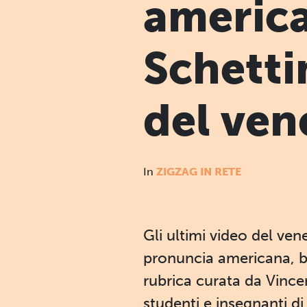
americ
Schettin
del ven
In
ZIGZAG IN RETE
Gli ultimi video del ven
pronuncia americana, b
rubrica curata da Vince
studenti e insegnanti di 