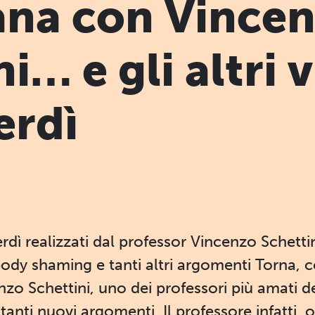
ana con Vince
i… e gli altri 
erdì
erdì realizzati dal professor Vincenzo Schettin
ody shaming e tanti altri argomenti Torna, c
nzo Schettini, uno dei professori più amati d
tanti nuovi argomenti. Il professore infatti, o