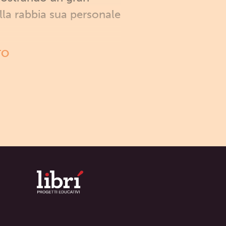
ella rabbia sua personale
TO