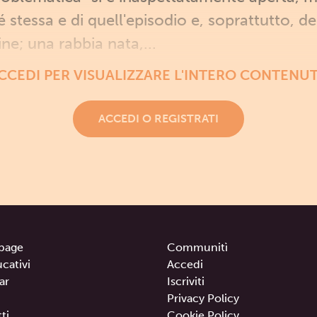
sé stessa e di quell'episodio e, soprattutto, d
ine; una rabbia nata,...
CCEDI PER VISUALIZZARE L'INTERO CONTENU
ACCEDI O REGISTRATI
page
Communitì
ucativi
Accedi
ar
Iscriviti
Privacy Policy
ti
Cookie Policy