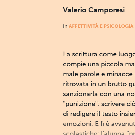
Valerio Camporesi
In
AFFETTIVITÀ E PSICOLOGIA
La scrittura come luogo
compie una piccola mar
male parole e minacce r
ritrovata in un brutto g
sanzionarla con una not
''punizione'': scrivere 
di redigere il testo insi
emozioni. E lì è avvenu
scolastiche: l'alunna '