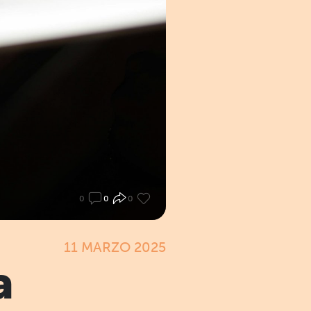
0
0
0
11 MARZO 2025
a