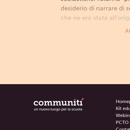
desiderio di narrare di 
che ne era stata all'orig
A
Home
Kit ed
Webin
PCTO
Contat