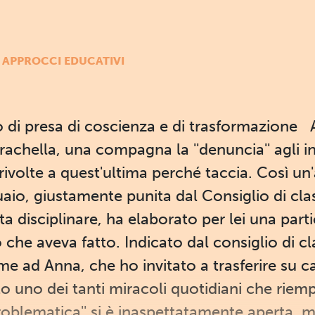
APPROCCI EDUCATIVI
 di presa di coscienza e di trasformazione 
achella, una compagna la ''denuncia'' agli 
ivolte a quest'ultima perché taccia. Così un'
uaio, giustamente punita dal Consiglio di cla
a disciplinare, ha elaborato per lei una part
ciò che aveva fatto. Indicato dal consiglio di
eme ad Anna, che ho invitato a trasferire su car
to uno dei tanti miracoli quotidiani che riem
'problematica'' si è inaspettatamente aperta,