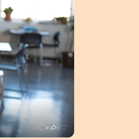
0
0
0