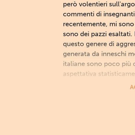
però volentieri sull'ar
commenti di insegnanti c
recentemente, mi sono im
sono dei pazzi esaltati.
questo genere di aggres
generata da inneschi mes
italiane sono poco più 
aspettativa statisticame
A