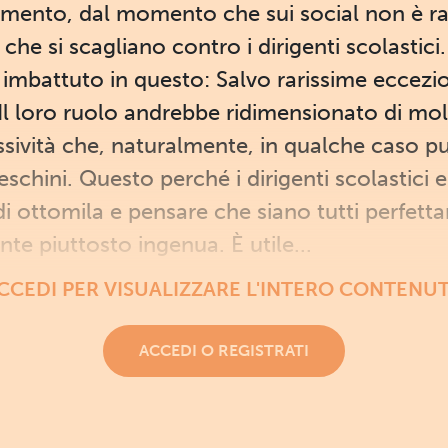
gomento, dal momento che sui social non è ra
he si scagliano contro i dirigenti scolastici
battuto in questo: Salvo rarissime eccezioni,
 Il loro ruolo andrebbe ridimensionato di mol
sività che, naturalmente, in qualche caso p
chini. Questo perché i dirigenti scolastici e 
di ottomila e pensare che siano tutti perfet
nte piuttosto ingenua. È utile...
CCEDI PER VISUALIZZARE L'INTERO CONTENU
ACCEDI O REGISTRATI