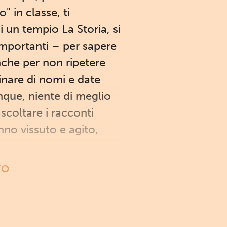
 in classe, ti
 un tempio La Storia, si
 importanti – per sapere
che per non ripetere
rinare di nomi e date
nque, niente di meglio
scoltare i racconti
nno vissuto e agito,
TO