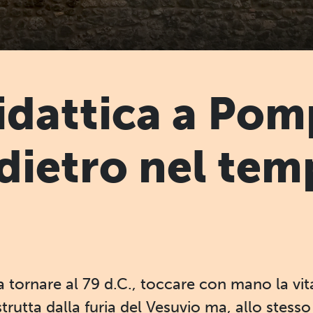
didattica a Pom
ndietro nel tem
a tornare al 79 d.C., toccare con mano la vit
rutta dalla furia del Vesuvio ma, allo stes