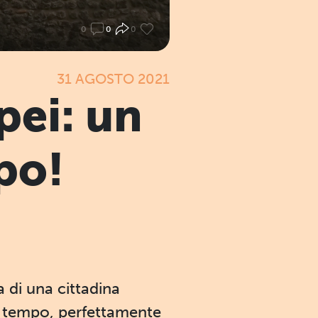
0
0
0
31 AGOSTO 2021
pei: un
po!
a di una cittadina
so tempo, perfettamente