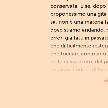
conservata. E se, dopo 
proponessimo una gita s
sa, non è una materia f
dove stiamo andando, è
errori già fatti in pass
che difficilmente rester
che toccare con mano le
delle gesta di eroi del
respirare l’odore di luog
A