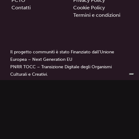
PCTO
Privacy Policy
Contatti
Cookie Policy
Termini e condizioni
Il progetto communitì è stato Finanziato dall’Unione
Europea – Next Generation EU
PNRR TOCC – Transizione Digitale degli Organismi
Culturali e Creativi.
communitì
è un progetto di
Librì — Progetti Educativi.
Tutti i diritti sono riservati © 2024