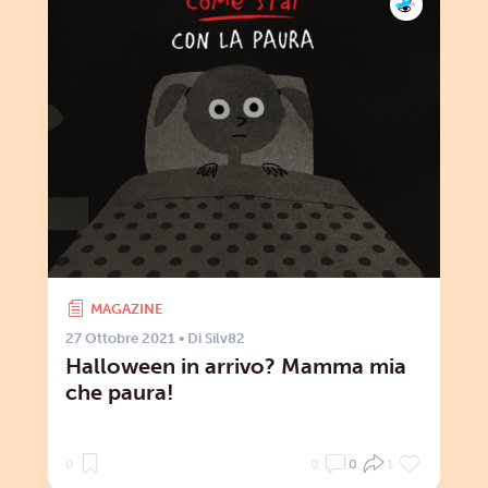
MAGAZINE
27 Ottobre 2021
• Di
Silv82
Halloween in arrivo? Mamma mia
che paura!
0
0
0
1