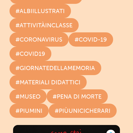
#ALBIILLUSTRATI
#ATTIVITÀINCLASSE
#CORONAVIRUS
#COVID-19
#COVID19
#GIORNATEDELLAMEMORIA
#MATERIALI DIDATTICI
#MUSEO
#PENA DI MORTE
#PIUMINI
#PIÙUNICICHERARI