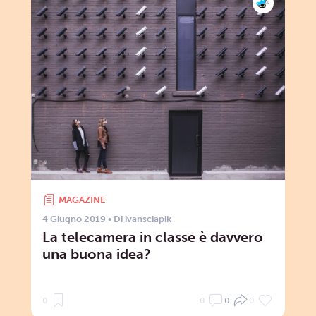
MAGAZINE
4 Giugno 2019
• Di
ivansciapik
La telecamera in classe è davvero
una buona idea?
0
0
0
0