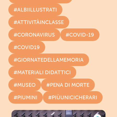
#ALBIILLUSTRATI
#ATTIVITÀINCLASSE
#CORONAVIRUS
#COVID-19
#COVID19
#GIORNATEDELLAMEMORIA
#MATERIALI DIDATTICI
#MUSEO
#PENA DI MORTE
#PIUMINI
#PIÙUNICICHERARI