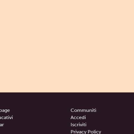
page
Communitì
ucativi
Accedi
ar
Iscriviti
Privacy Policy