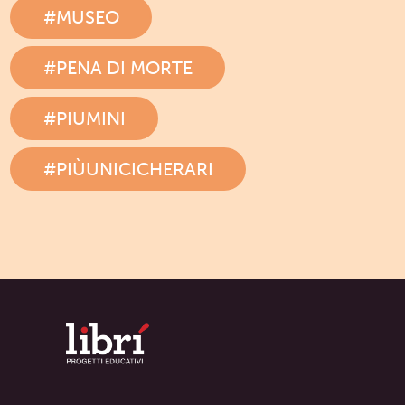
#MUSEO
#PENA DI MORTE
#PIUMINI
#PIÙUNICICHERARI