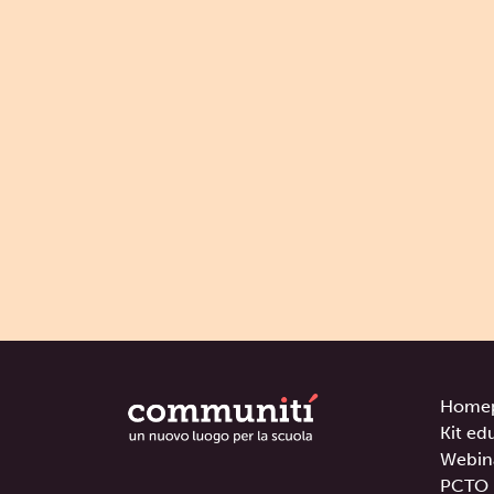
Home
Kit ed
Webin
PCTO