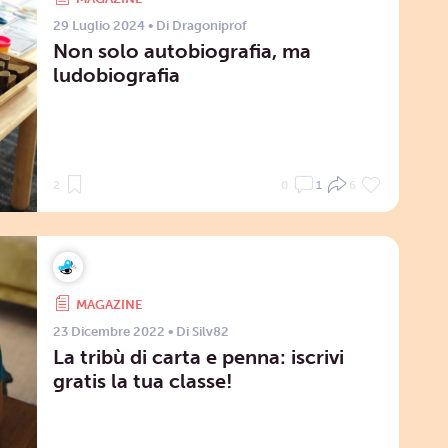
29 Luglio 2024
• Di
Dragoniprof
Non solo autobiografia, ma
ludobiografia
2
0
1
6
MAGAZINE
23 Dicembre 2022
• Di
Silv82
La tribù di carta e penna: iscrivi
gratis la tua classe!