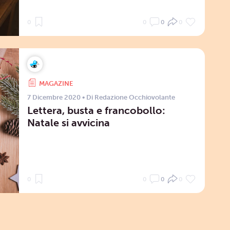
0
0
0
0
MAGAZINE
7 Dicembre 2020
• Di
Redazione Occhiovolante
Lettera, busta e francobollo:
Natale si avvicina
0
0
0
0