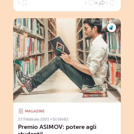
0
0
0
0
MAGAZINE
27 Febbraio 2021
• Di
Silv82
Premio ASIMOV: potere agli
studenti!