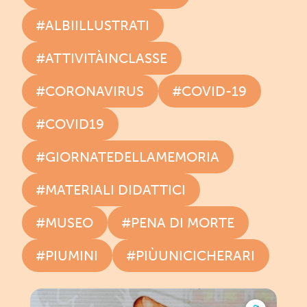
#ALBIILLUSTRATI
#ATTIVITÀINCLASSE
#CORONAVIRUS
#COVID-19
#COVID19
#GIORNATEDELLAMEMORIA
#MATERIALI DIDATTICI
#MUSEO
#PENA DI MORTE
#PIUMINI
#PIÙUNICICHERARI