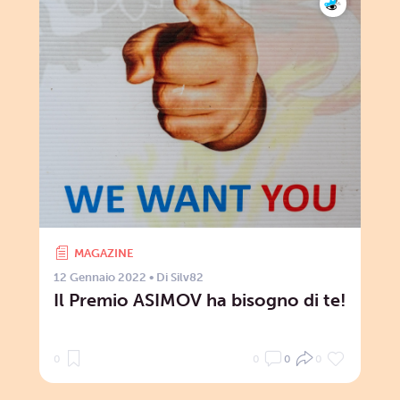
MAGAZINE
12 Gennaio 2022
• Di
Silv82
Il Premio ASIMOV ha bisogno di te!
0
0
0
0