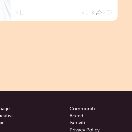
0
0
0
0
page
Communitì
ucativi
Accedi
ar
Iscriviti
Privacy Policy