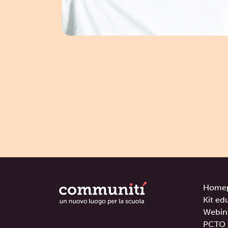
Home
Kit ed
Webin
PCTO