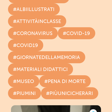
#ALBIILLUSTRATI
#ATTIVITÀINCLASSE
#CORONAVIRUS
#COVID-19
#COVID19
#GIORNATEDELLAMEMORIA
#MATERIALI DIDATTICI
#MUSEO
#PENA DI MORTE
#PIUMINI
#PIÙUNICICHERARI