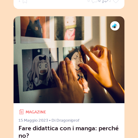
1
0
0
2
MAGAZINE
15 Maggio 2023
• Di
Dragoniprof
Fare didattica con i manga: perché
no?