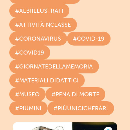
#ALBIILLUSTRATI
#ATTIVITÀINCLASSE
#CORONAVIRUS
#COVID-19
#COVID19
#GIORNATEDELLAMEMORIA
#MATERIALI DIDATTICI
#MUSEO
#PENA DI MORTE
#PIUMINI
#PIÙUNICICHERARI