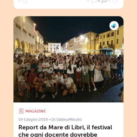
0
0
0
1
MAGAZINE
19 Giugno 2019
• Di
SabinaMinuto
Report da Mare di Libri, il festival
che ogni docente dovrebbe