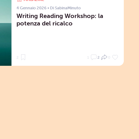
4 Gennaio 2026
• Di
SabinaMinuto
Writing Reading Workshop: la
potenza del ricalco
2
1
2
0