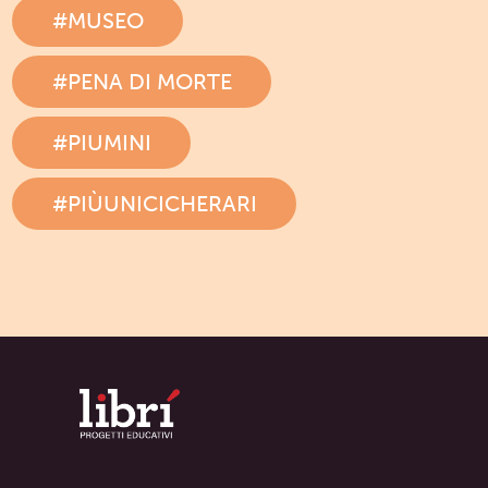
#MUSEO
#PENA DI MORTE
#PIUMINI
#PIÙUNICICHERARI