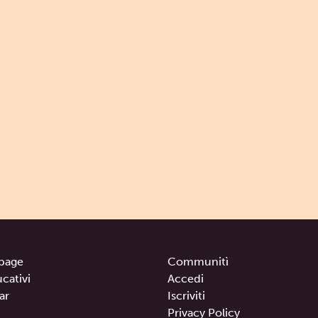
page
Communitì
ucativi
Accedi
ar
Iscriviti
Privacy Policy