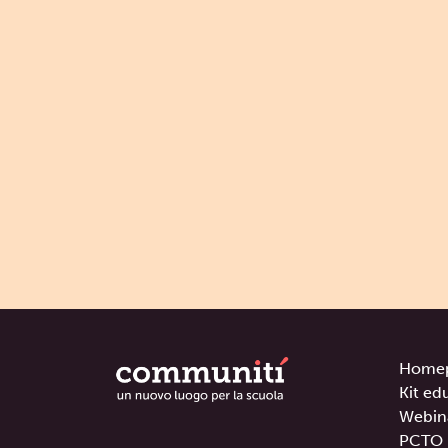
Home
Kit ed
Webin
PCTO