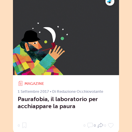
MAGAZINE
1 Settembre 2017
• Di
Redazione Occhiovolante
Paurafobia, il laboratorio per
acchiappare la paura
0
0
0
0