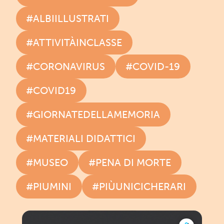
#ALBIILLUSTRATI
#ATTIVITÀINCLASSE
#CORONAVIRUS
#COVID-19
#COVID19
#GIORNATEDELLAMEMORIA
#MATERIALI DIDATTICI
#MUSEO
#PENA DI MORTE
#PIUMINI
#PIÙUNICICHERARI