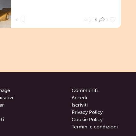
0
0
0
0
page
Communitì
ucativi
Accedi
ar
Iscriviti
Privacy Policy
ti
Cookie Policy
Termini e condizioni