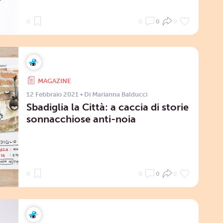
0
0
0
0
MAGAZINE
12 Febbraio 2021
• Di
Marianna Balducci
Sbadiglia la Città: a caccia di storie
sonnacchiose anti-noia
0
0
0
0