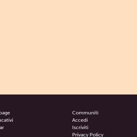
page
Communitì
ucativi
Accedi
ar
Iscriviti
Privacy Policy