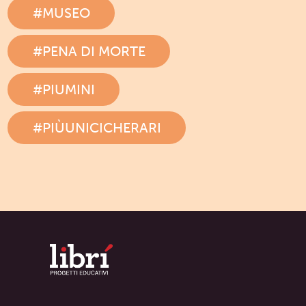
#MUSEO
#PENA DI MORTE
#PIUMINI
#PIÙUNICICHERARI