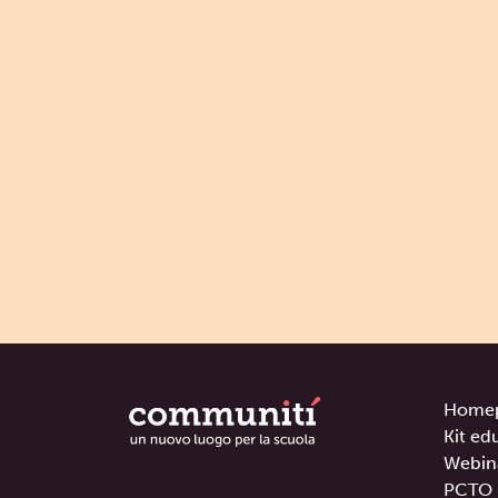
Home
Kit ed
Webin
PCTO