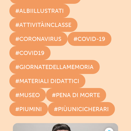
#ALBIILLUSTRATI
#ATTIVITÀINCLASSE
#CORONAVIRUS
#COVID-19
#COVID19
#GIORNATEDELLAMEMORIA
#MATERIALI DIDATTICI
#MUSEO
#PENA DI MORTE
#PIUMINI
#PIÙUNICICHERARI