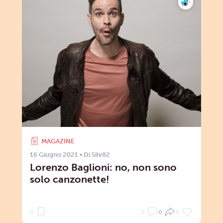
MAGAZINE
16 Giugno 2021
• Di
Silv82
Lorenzo Baglioni: no, non sono
solo canzonette!
0
0
0
0