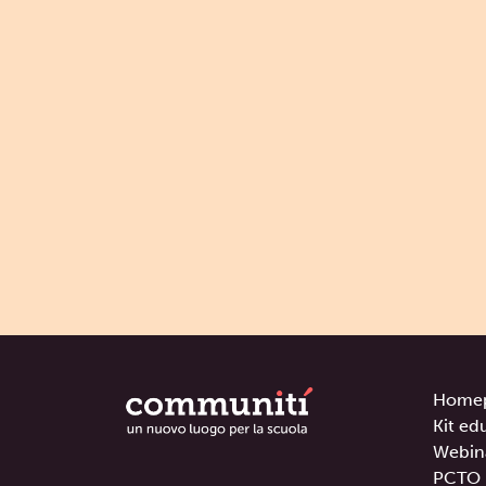
Home
Kit ed
Webin
PCTO