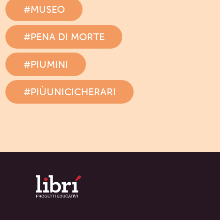
#MUSEO
#PENA DI MORTE
#PIUMINI
#PIÙUNICICHERARI