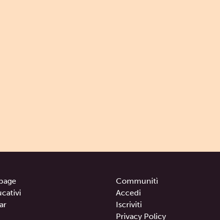
page
Communitì
ucativi
Accedi
ar
Iscriviti
Privacy Policy