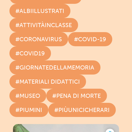
#ALBIILLUSTRATI
#ATTIVITÀINCLASSE
#CORONAVIRUS
#COVID-19
#COVID19
#GIORNATEDELLAMEMORIA
#MATERIALI DIDATTICI
#MUSEO
#PENA DI MORTE
#PIUMINI
#PIÙUNICICHERARI