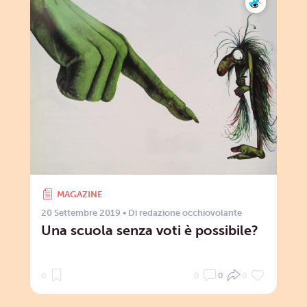
MAGAZINE
20 Settembre 2019
• Di
redazione occhiovolante
Una scuola senza voti è possibile?
0
0
0
0