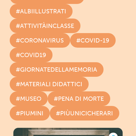
#ALBIILLUSTRATI
#ATTIVITÀINCLASSE
#CORONAVIRUS
#COVID-19
#COVID19
#GIORNATEDELLAMEMORIA
#MATERIALI DIDATTICI
#MUSEO
#PENA DI MORTE
#PIUMINI
#PIÙUNICICHERARI