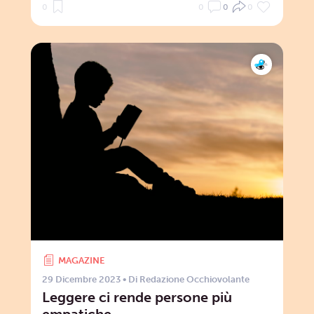
0
0
0
0
MAGAZINE
29 Dicembre 2023
• Di
Redazione Occhiovolante
Leggere ci rende persone più
empatiche