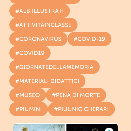
#ALBIILLUSTRATI
#ATTIVITÀINCLASSE
#CORONAVIRUS
#COVID-19
#COVID19
#GIORNATEDELLAMEMORIA
#MATERIALI DIDATTICI
#MUSEO
#PENA DI MORTE
#PIUMINI
#PIÙUNICICHERARI