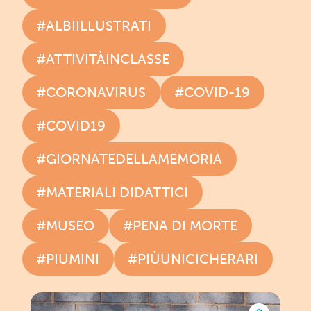
#ALBIILLUSTRATI
#ATTIVITÀINCLASSE
#CORONAVIRUS
#COVID-19
#COVID19
#GIORNATEDELLAMEMORIA
#MATERIALI DIDATTICI
#MUSEO
#PENA DI MORTE
#PIUMINI
#PIÙUNICICHERARI