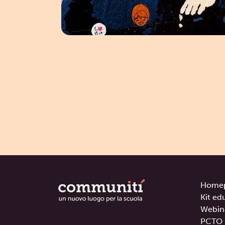
Home
Kit ed
Webin
PCTO