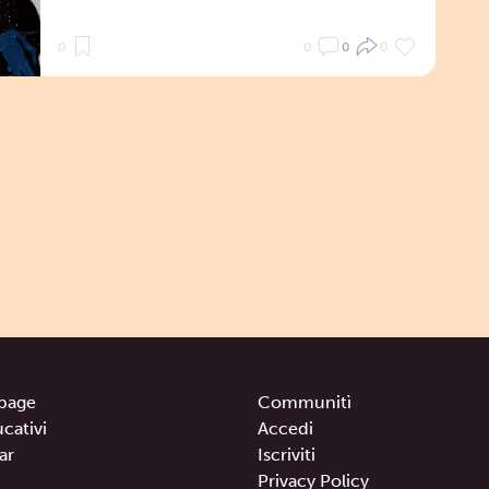
0
0
0
0
page
Communitì
ucativi
Accedi
ar
Iscriviti
Privacy Policy