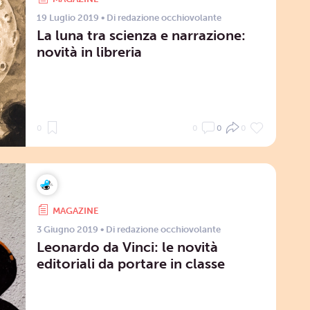
19 Luglio 2019
• Di
redazione occhiovolante
La luna tra scienza e narrazione:
novità in libreria
0
0
0
0
MAGAZINE
3 Giugno 2019
• Di
redazione occhiovolante
Leonardo da Vinci: le novità
editoriali da portare in classe