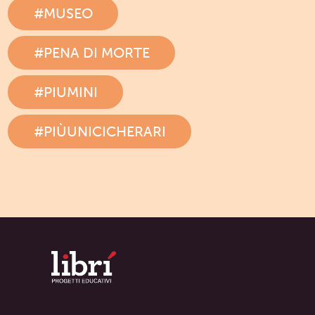
#MUSEO
#PENA DI MORTE
#PIUMINI
#PIÙUNICICHERARI