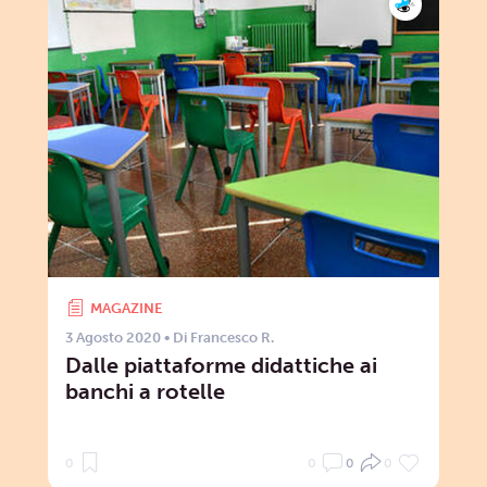
MAGAZINE
3 Agosto 2020
• Di
Francesco R.
Dalle piattaforme didattiche ai
banchi a rotelle
0
0
0
0