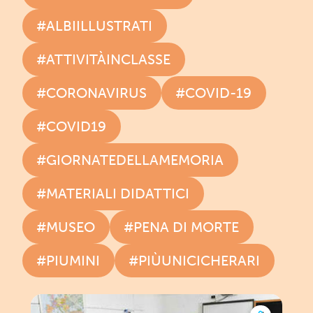
#ALBIILLUSTRATI
#ATTIVITÀINCLASSE
#CORONAVIRUS
#COVID-19
#COVID19
#GIORNATEDELLAMEMORIA
#MATERIALI DIDATTICI
#MUSEO
#PENA DI MORTE
#PIUMINI
#PIÙUNICICHERARI