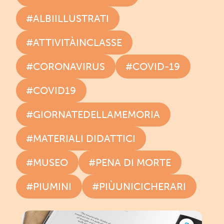
#ALBIILLUSTRATI
#ATTIVITÀINCLASSE
#CORONAVIRUS
#COVID-19
#COVID19
#GIORNATEDELLAMEMORIA
#MATERIALI DIDATTICI
#MUSEO
#PENA DI MORTE
#PIUMINI
#PIÙUNICICHERARI