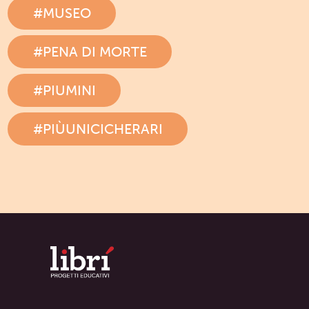
#MUSEO
#PENA DI MORTE
#PIUMINI
#PIÙUNICICHERARI