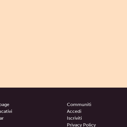
page
Communitì
ucativi
Accedi
ar
Iscriviti
Privacy Policy