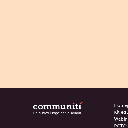
Home
Kit ed
Webin
PCTO