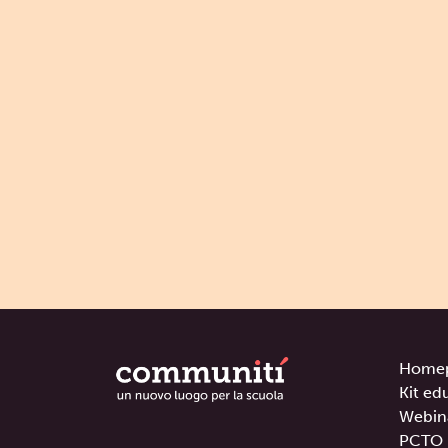
Home
Kit ed
Webin
PCTO