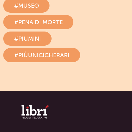
#MUSEO
#PENA DI MORTE
#PIUMINI
#PIÙUNICICHERARI