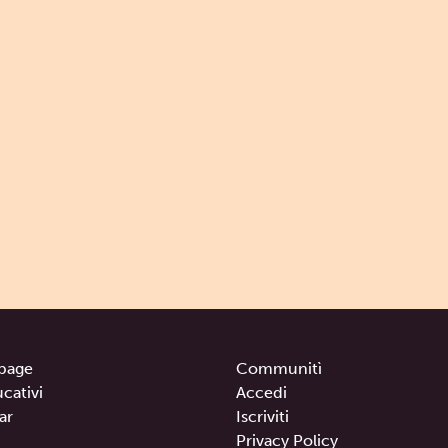
page
Communitì
ucativi
Accedi
ar
Iscriviti
Privacy Policy