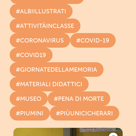
#ALBIILLUSTRATI
#ATTIVITÀINCLASSE
#CORONAVIRUS
#COVID-19
#COVID19
#GIORNATEDELLAMEMORIA
#MATERIALI DIDATTICI
#MUSEO
#PENA DI MORTE
#PIUMINI
#PIÙUNICICHERARI