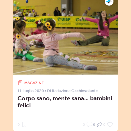
MAGAZINE
11 Luglio 2020
• Di
Redazione Occhiovolante
Corpo sano, mente sana... bambini
felici
0
0
0
0