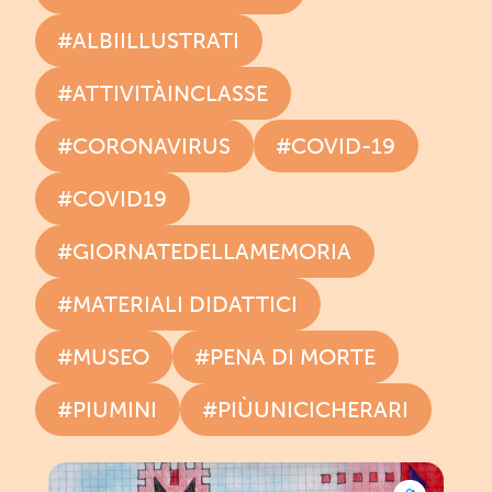
#ALBIILLUSTRATI
#ATTIVITÀINCLASSE
#CORONAVIRUS
#COVID-19
#COVID19
#GIORNATEDELLAMEMORIA
#MATERIALI DIDATTICI
#MUSEO
#PENA DI MORTE
#PIUMINI
#PIÙUNICICHERARI