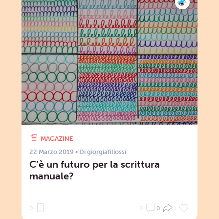
MAGAZINE
22 Marzo 2019
• Di
giorgiafiliossi
C’è un futuro per la scrittura
manuale?
0
0
0
1