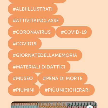
#ALBIILLUSTRATI
#ATTIVITÀINCLASSE
#CORONAVIRUS
#COVID-19
#COVID19
#GIORNATEDELLAMEMORIA
#MATERIALI DIDATTICI
#MUSEO
#PENA DI MORTE
#PIUMINI
#PIÙUNICICHERARI