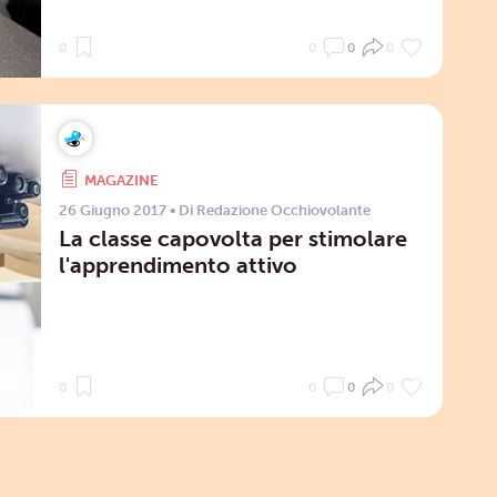
0
0
0
0
MAGAZINE
26 Giugno 2017
• Di
Redazione Occhiovolante
La classe capovolta per stimolare
l'apprendimento attivo
0
0
0
0