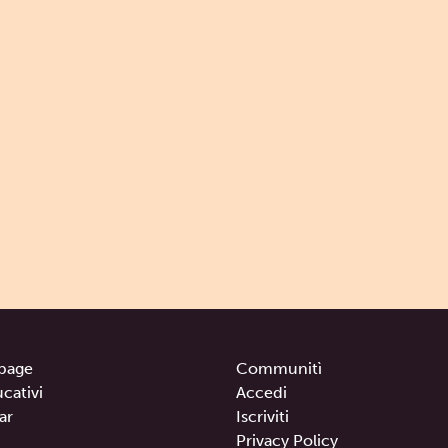
page
Communitì
ucativi
Accedi
ar
Iscriviti
Privacy Policy