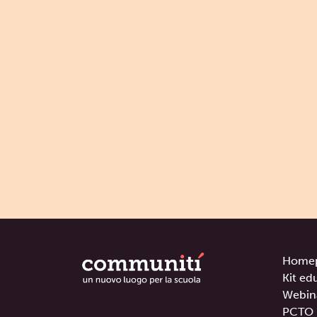
Home
Kit ed
Webin
PCTO