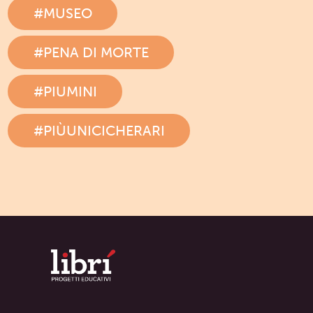
#MUSEO
#PENA DI MORTE
#PIUMINI
#PIÙUNICICHERARI