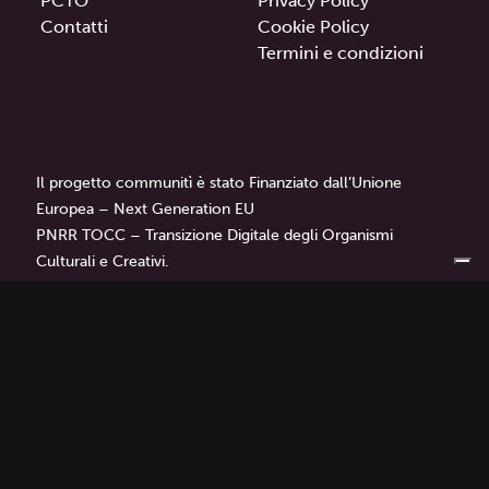
PCTO
Privacy Policy
Contatti
Cookie Policy
Termini e condizioni
Il progetto communitì è stato Finanziato dall’Unione
Europea – Next Generation EU
PNRR TOCC – Transizione Digitale degli Organismi
Culturali e Creativi.
communitì
è un progetto di
Librì — Progetti Educativi.
Tutti i diritti sono riservati © 2024