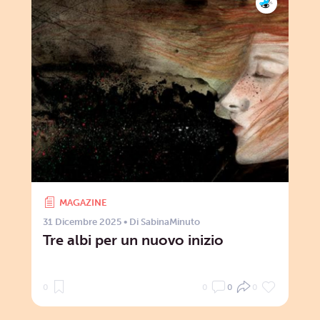
MAGAZINE
31 Dicembre 2025
• Di
SabinaMinuto
Tre albi per un nuovo inizio
0
0
0
0