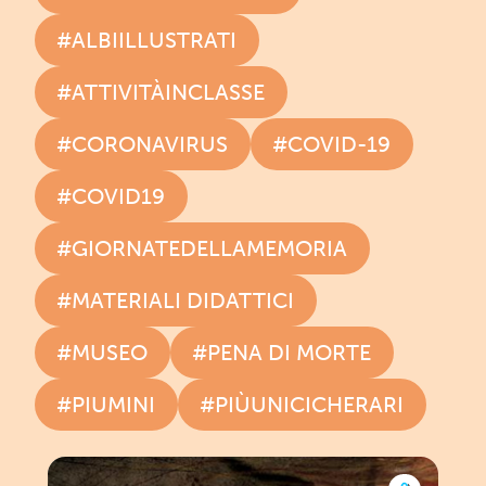
#ALBIILLUSTRATI
#ATTIVITÀINCLASSE
#CORONAVIRUS
#COVID-19
#COVID19
#GIORNATEDELLAMEMORIA
#MATERIALI DIDATTICI
#MUSEO
#PENA DI MORTE
#PIUMINI
#PIÙUNICICHERARI