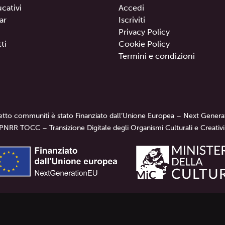
ucativi
Accedi
ar
Iscriviti
Privacy Policy
ti
Cookie Policy
Termini e condizioni
getto communitì è stato Finanziato dall’Unione Europea – Next Genera
PNRR TOCC – Transizione Digitale degli Organismi Culturali e Creativi
un progetto di
Librì — Progetti Educativi.
Tutti i diritti sono 