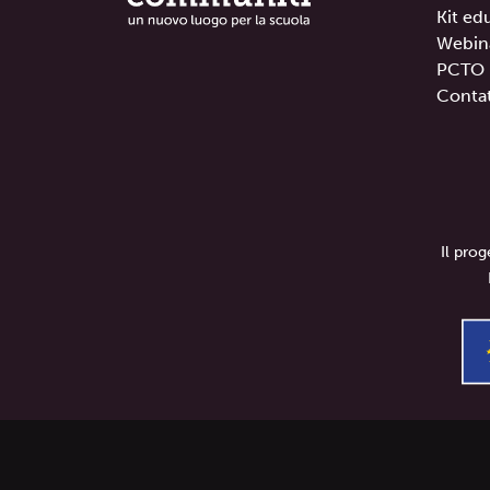
Kit ed
Webin
PCTO
Contat
Il pro
communitì
è 