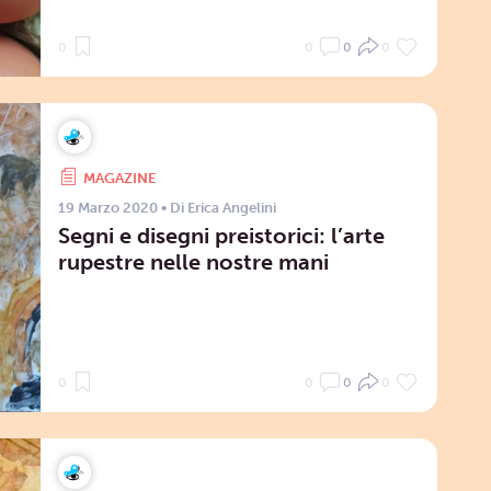
0
0
0
0
MAGAZINE
19 Marzo 2020
• Di
Erica Angelini
Segni e disegni preistorici: l’arte
rupestre nelle nostre mani
0
0
0
0