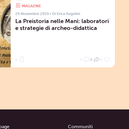
MAGAZINE
29 Novembre 2019
• Di
Erica Angelini
La Preistoria nelle Mani: laboratori
e strategie di archeo-didattica
0
0
0
0
page
Communitì