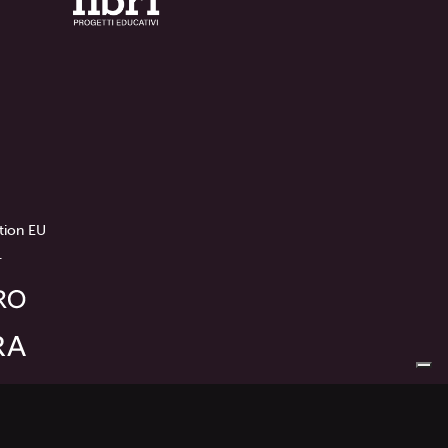
tion EU
.
riservati © 2024