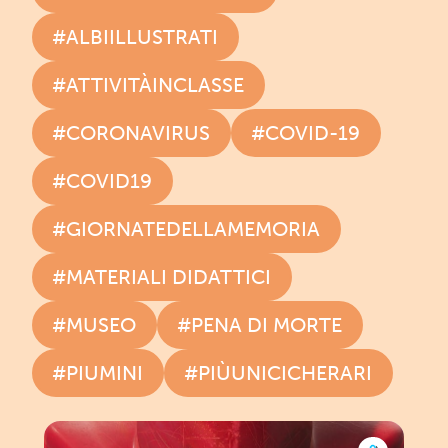
#ALBIILLUSTRATI
#ATTIVITÀINCLASSE
#CORONAVIRUS
#COVID-19
#COVID19
#GIORNATEDELLAMEMORIA
#MATERIALI DIDATTICI
#MUSEO
#PENA DI MORTE
#PIUMINI
#PIÙUNICICHERARI