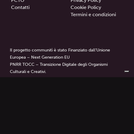
PCTO
Privacy Policy
Contatti
Cookie Policy
Termini e condizioni
Il progetto communitì è stato Finanziato dall’Unione
Europea – Next Generation EU
PNRR TOCC – Transizione Digitale degli Organismi
Culturali e Creativi.
communitì
è un progetto di
Librì — Progetti Educativi.
Tutti i diritti sono riservati © 2024