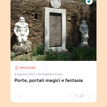
MAGAZINE
6 Agosto 2025
• Di
Federico Fazzi
Porte, portali magici e fantasia
0
0
0
1