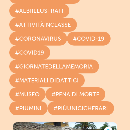
#ALBIILLUSTRATI
#ATTIVITÀINCLASSE
#CORONAVIRUS
#COVID-19
#COVID19
#GIORNATEDELLAMEMORIA
#MATERIALI DIDATTICI
#MUSEO
#PENA DI MORTE
#PIUMINI
#PIÙUNICICHERARI