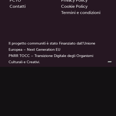
PCTO
Privacy Policy
Contatti
Cookie Policy
Termini e condizioni
Il progetto communitì è stato Finanziato dall’Unione
Europea – Next Generation EU
PNRR TOCC – Transizione Digitale degli Organismi
Culturali e Creativi.
communitì
è un progetto di
Librì — Progetti Educativi.
Tutti i diritti sono riservati © 2024