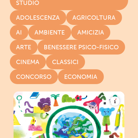
STUDIO
ADOLESCENZA
AGRICOLTURA
AI
AMBIENTE
AMICIZIA
ARTE
BENESSERE PSICO-FISICO
CINEMA
CLASSICI
CONCORSO
ECONOMIA