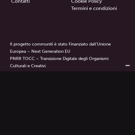
Contatti
Cookie Policy
Termini e condizioni
Il progetto communitì è stato Finanziato dall’Unione
Europea – Next Generation EU
PNRR TOCC – Transizione Digitale degli Organismi
Culturali e Creativi.
communitì
è un progetto di
Librì — Progetti Educativi.
Tutti i diritti sono riservati © 2024