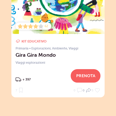
62
KIT EDUCATIVO
Primaria
•
Esplorazioni
,
Ambiente
,
Viaggi
Gira Gira Mondo
Viaggi esplorazioni
PRENOTA
+ 397
7
0
0
5