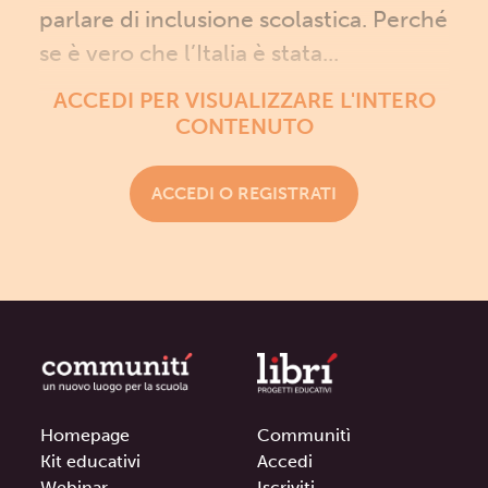
parlare di inclusione scolastica. Perché
se è vero che l’Italia è stata...
ACCEDI PER VISUALIZZARE L'INTERO
CONTENUTO
ACCEDI O REGISTRATI
Homepage
Communitì
Kit educativi
Accedi
Webinar
Iscriviti