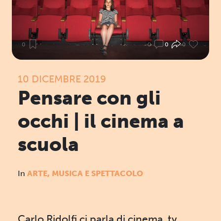
0
0
0
0
10 DICEMBRE 2019
Pensare con gli
occhi | il cinema a
scuola
In
ARTE, MUSICA E SPETTACOLO
Carlo Ridolfi ci parla di cinema, tv,