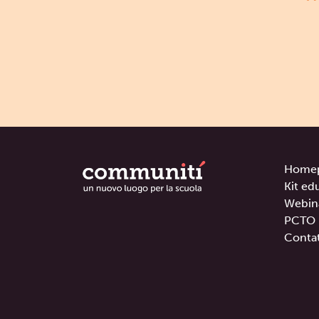
Home
Kit ed
Webin
PCTO
Contat