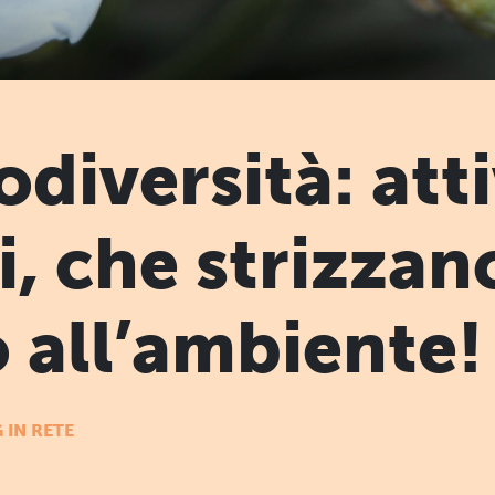
odiversità: att
, che strizzan
o all’ambiente!
 IN RETE