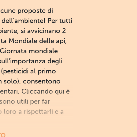
alcune proposte di
 dell’ambiente! Per tutti
biente, si avvicinano 2
ata Mondiale delle api,
. Giornata mondiale
sull'importanza degli
(pesticidi al primo
on solo), consentono
entari. Cliccando qui è
sono utili per far
loro a rispettarli e a
TO