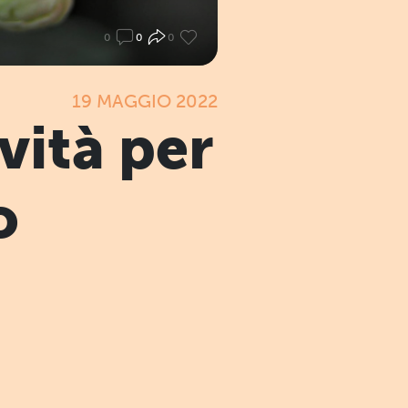
0
0
0
19 MAGGIO 2022
ività per
o