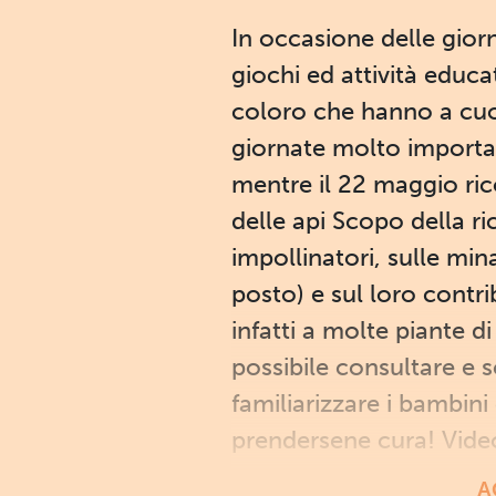
In occasione delle giorn
giochi ed attività educa
coloro che hanno a cuore
giornate molto important
mentre il 22 maggio ric
delle api Scopo della ri
impollinatori, sulle mi
posto) e sul loro contr
infatti a molte piante 
possibile consultare e s
familiarizzare i bambini
prendersene cura! Video
A