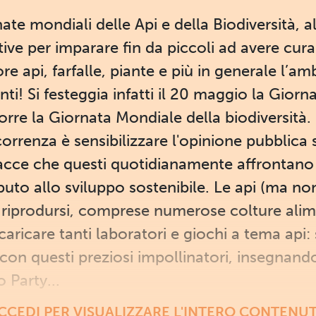
ate mondiali delle Api e della Biodiversità, 
tive per imparare fin da piccoli ad avere cura
 api, farfalle, piante e più in generale l’am
i! Si festeggia infatti il 20 maggio la Giorn
orre la Giornata Mondiale della biodiversità
correnza è sensibilizzare l'opinione pubblica 
nacce che questi quotidianamente affrontano 
ibuto allo sviluppo sostenibile. Le api (ma n
di riprodursi, comprese numerose colture alim
caricare tanti laboratori e giochi a tema api: 
 con questi preziosi impollinatori, insegnando 
 Party...
CCEDI PER VISUALIZZARE L'INTERO CONTENU