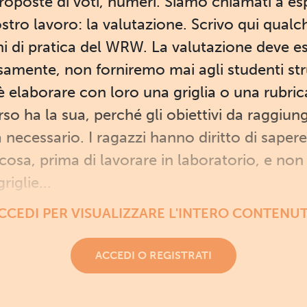
i, proposte di voti, numeri. Siamo chiamati a
nostro lavoro: la valutazione. Scrivo qui qua
ni di pratica del WRW. La valutazione deve es
samente, non forniremo mai agli studenti st
 elaborare con loro una griglia o una rubric
rso ha la sua, perché gli obiettivi da raggi
ma necessario. I ragazzi hanno diritto di sape
 cosa, prima di lavorare in laboratorio, e no
iglie...
CCEDI PER VISUALIZZARE L'INTERO CONTENU
ACCEDI O REGISTRATI