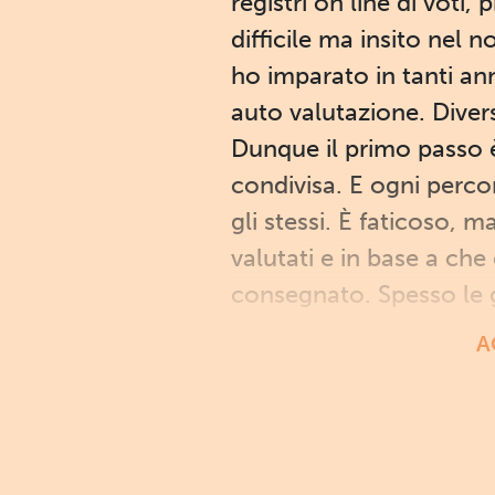
registri on line di vot
difficile ma insito nel 
ho imparato in tanti an
auto valutazione. Diver
Dunque il primo passo è
condivisa. E ogni perco
gli stessi. È faticoso, 
valutati e in base a che
consegnato. Spesso le gr
A