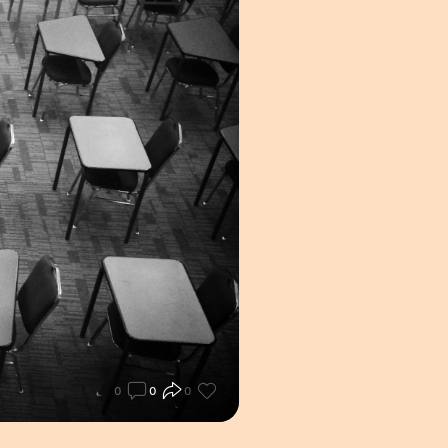
0
0
0