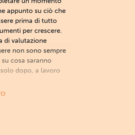
 espletare un momento
lche appunto su ciò che
sere prima di tutto
rumenti per crescere.
a di valutazione
ungere non sono sempre
re su cosa saranno
n solo dopo, a lavoro
TO