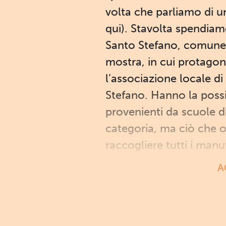
volta che parliamo di u
qui). Stavolta spendiam
Santo Stefano, comune d
mostra, in cui protagoni
l’associazione locale d
Stefano. Hanno la possib
provenienti da scuole di
categoria, ma ciò che o
raccogliere tutti i manuf
A