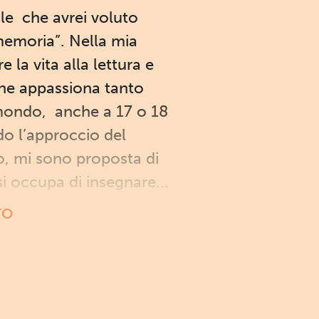
ale che avrei voluto
“memoria”. Nella mia
 la vita alla lettura e
che appassiona tanto
 mondo, anche a 17 o 18
do l’approccio del
, mi sono proposta di
i occupa di insegnare...
TO