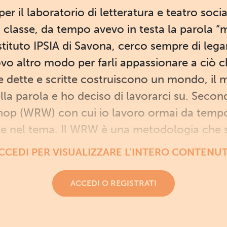
r il laboratorio di letteratura e teatro soci
n classe, da tempo avevo in testa la parola 
stituto IPSIA di Savona, cerco sempre di legare
rovo altro modo per farli appassionare a ciò 
e dette e scritte costruiscono un mondo, il
lla parola e ho deciso di lavorarci su. Secon
op (WRW) con cui io lavoro ormai da tempo
ne nel tema. Il WRW è una metodologia che s
CCEDI PER VISUALIZZARE L'INTERO CONTENU
ACCEDI O REGISTRATI